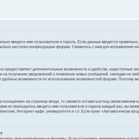
авильно вводите имя пользователя и пароль. Если данные вводятся правильно
авильно настроил конфигурацию форума. Свяжитесь с ним для исправления на
на предоставляет дополнительные возможности и удобства, недоступные ано
ки на получение уведомлений о появлении новых сообщений, закладки на люб
 удобные возможности по использованию возможностей форума. Поэтому мы
м посещении» на странице входа, то сможете оставаться под своим именем н
ы вам не приходилось вводить имя пользователя и пароль каждый раз, вы мож
отеке, Интернет-кафе, университете и т.п. Если пункт «Автоматически входи
й?
крывать мое пребывание на форуме». Если установить переключатель в пол