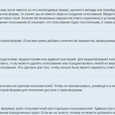
темы (если имеете на это необходимые права), щелкните вкладку или перей
ки или формы, то значит, вы не имеете прав на создание голосований. Введите
екстового поля. Количество возможных вариантов ответа ограничено и устан
дения голосования (0 означает, что голосование будет постоянным), а также
тором форума. Если вам нужно добавить количество вариантов, превышающее
их создателями, модераторами или администраторами. Для редактирования го
совать, то вы можете удалить голосование или отредактировать любой из вари
осование. Это сделано для того, чтобы нельзя было менять варианты ответ
елям или группам пользователей. Чтобы их просматривать, размещать в ни
тором форума для получения доступа к таким форумам.
 форумов, групп пользователей или отдельных пользователей. Администра
енам определенных групп. Если вы не знаете, почему не можете добавлять 