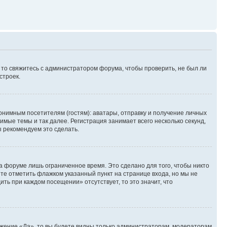
, то свяжитесь с администратором форума, чтобы проверить, не был ли
строек.
нимным посетителям (гостям): аватары, отправку и получение личных
имые темы и так далее. Регистрация занимает всего несколько секунд,
 рекомендуем это сделать.
а форуме лишь ограниченное время. Это сделано для того, чтобы никто
ете отметить флажком указанный пункт на странице входа, но мы не
ть при каждом посещении» отсутствует, то это значит, что
ожение «Да», то вы будете видны только администраторам, модераторам