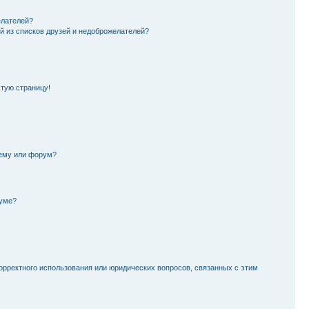
елателей?
й из списков друзей и недоброжелателей?
стую страницу!
тему или форум?
руме?
орректного использования или юридических вопросов, связанных с этим