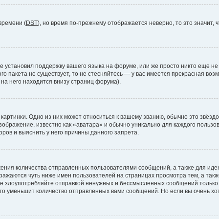
времени (
DST
), но время по-прежнему отображается неверно, то это значит,
е установил поддержку вашего языка на форуме, или же просто никто еще не
ого пакета не существует, то не стесняйтесь — у вас имеется прекрасная во
а него находится внизу страниц форума).
артинки. Одно из них может относиться к вашему званию, обычно это звёздоч
зображение, известно как «аватара» и обычно уникально для каждого пользов
ров и выяснить у него причины данного запрета.
ения количества отправленных пользователями сообщений, а также для ид
ажаются чуть ниже имен пользователей на страницах просмотра тем, а так
не злоупотребляйте отправкой ненужных и бессмысленных сообщений только 
то уменьшит количество отправленных вами сообщений. Но если вы очень хот