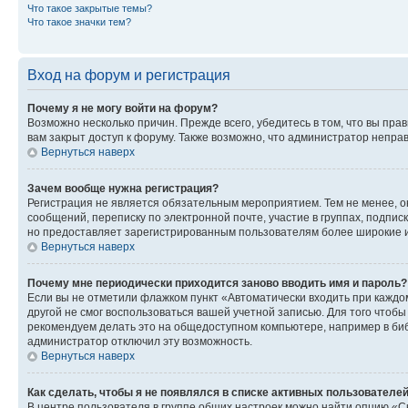
Что такое закрытые темы?
Что такое значки тем?
Вход на форум и регистрация
Почему я не могу войти на форум?
Возможно несколько причин. Прежде всего, убедитесь в том, что вы пр
вам закрыт доступ к форуму. Также возможно, что администратор непр
Вернуться наверх
Зачем вообще нужна регистрация?
Регистрация не является обязательным мероприятием. Тем не менее, о
сообщений, переписку по электронной почте, участие в группах, подпис
но предоставляет зарегистрированным пользователям более широкие и
Вернуться наверх
Почему мне периодически приходится заново вводить имя и пароль?
Если вы не отметили флажком пункт «Автоматически входить при каждо
другой не смог воспользоваться вашей учетной записью. Для того чтоб
рекомендуем делать это на общедоступном компьютере, например в библи
администратор отключил эту возможность.
Вернуться наверх
Как сделать, чтобы я не появлялся в списке активных пользователе
В центре пользователя в группе общих настроек можно найти опцию «С