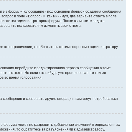
дите в форму «Голосование» под основной формой создания сообщения
 вопрос в поле «Вопрос» и, как минимум, два варианта ответа в поле
авливается администратором форума. Также вы можете задать
 разрешить пользователям изменять свои ответы.
 это ограничение, то обратитесь с этим вопросом к администратору.
лосования перейдите к редактированию первого сообщения в теме
антов ответа. Но если кто-нибудь уже проголосовал, то только
ов во время голосования.
х сообщения и совершать другие операции, вам могут потребоваться
тор форума может не разрешить добавление вложений в определенных
вложения, то обратитесь за разъяснениями к администратору.