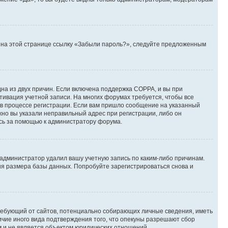
те на этой странице ссылку «Забыли пароль?», следуйте предложенным
дна из двух причин. Если включена поддержка COPPA, и вы при
ктивация учетной записи. На многих форумах требуется, чтобы все
 в процессе регистрации. Если вам пришло сообщение на указанный
жно вы указали неправильный адрес при регистрации, либо он
есь за помощью к администратору форума.
 администратор удалил вашу учетную запись по каким-либо причинам.
ия размера базы данных. Попробуйте зарегистрироваться снова и
, требующий от сайтов, потенциально собирающих личные сведения, иметь
ичие иного вида подтверждения того, что опекуны разрешают сбор
м и не является объектом юридических отношений.