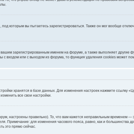
илы.
, под которым вы пытаетесь зарегистрироваться. Также он мог вообще откл
д вашим зарегистрированным именем на форуме, а также выполняет другие фу
 с входом или с выходом из форума, то функция удаления cookies может по
стройки хранятся в базе данных. Для изменения настроек нажмите ссылку «Ц
 изменить все свои настройки.
рум, настроены правильно). То, что вам кажется неправильным временем — э
теля. Примечание: для изменения часового пояса, равно, как и большинства 
ть это прямо сейчас.