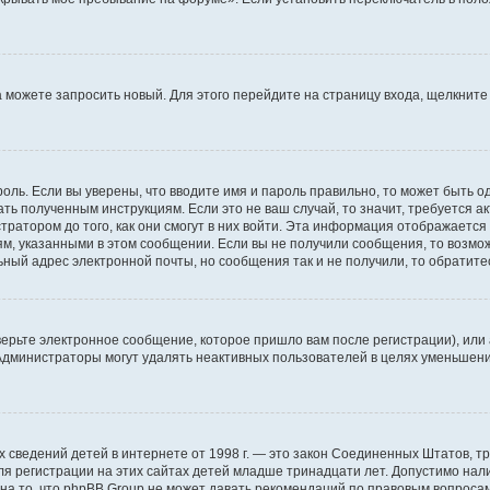
да можете запросить новый. Для этого перейдите на страницу входа, щелкни
оль. Если вы уверены, что вводите имя и пароль правильно, то может быть о
ать полученным инструкциям. Если это не ваш случай, то значит, требуется а
ратором до того, как они смогут в них войти. Эта информация отображается
ям, указанными в этом сообщении. Если вы не получили сообщения, то возмо
ьный адрес электронной почты, но сообщения так и не получили, то обратит
ерьте электронное сообщение, которое пришло вам после регистрации), или
 Администраторы могут удалять неактивных пользователей в целях уменьшен
ичных сведений детей в интернете от 1998 г. — это закон Соединенных Штатов
я регистрации на этих сайтах детей младше тринадцати лет. Допустимо нал
на то, что phpBB Group не может давать рекомендаций по правовым вопроса