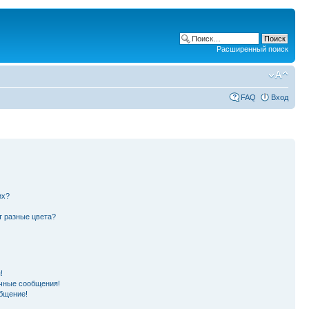
Расширенный поиск
FAQ
Вход
их?
т разные цвета?
!
чные сообщения!
бщение!