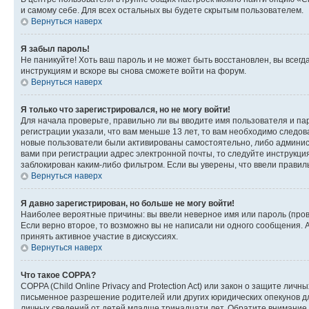
и самому себе. Для всех остальных вы будете скрытым пользователем.
Вернуться наверх
Я забыл пароль!
Не паникуйте! Хоть ваш пароль и не может быть восстановлен, вы всег
инструкциям и вскоре вы снова сможете войти на форум.
Вернуться наверх
Я только что зарегистрировался, но не могу войти!
Для начала проверьте, правильно ли вы вводите имя пользователя и пар
регистрации указали, что вам меньше 13 лет, то вам необходимо следов
новые пользователи были активированы самостоятельно, либо админист
вами при регистрации адрес электронной почты, то следуйте инструкци
заблокирован каким-либо фильтром. Если вы уверены, что ввели правил
Вернуться наверх
Я давно зарегистрирован, но больше не могу войти!
Наиболее вероятные причины: вы ввели неверное имя или пароль (пров
Если верно второе, то возможно вы не написали ни одного сообщения.
принять активное участие в дискуссиях.
Вернуться наверх
Что такое COPPA?
COPPA (Child Online Privacy and Protection Act) или закон о защите л
письменное разрешение родителей или других юридических опекунов дл
личных сведений от детей младше тринадцати лет. Обратите внимание 