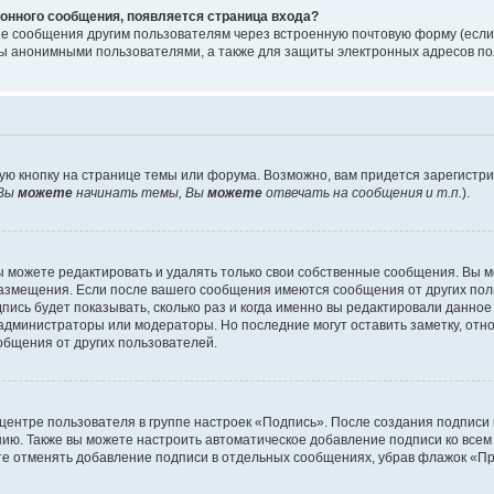
онного сообщения, появляется страница входа?
ые сообщения другим пользователям через встроенную почтовую форму (есл
 анонимными пользователями, а также для защиты электронных адресов пол
ую кнопку на странице темы или форума. Возможно, вам придется зарегистр
Вы
можете
начинать темы, Вы
можете
отвечать на сообщения и т.п.
).
 можете редактировать и удалять только свои собственные сообщения. Вы м
размещения. Если после вашего сообщения имеются сообщения от других пол
ись будет показывать, сколько раз и когда именно вы редактировали данное
администраторы или модераторы. Но последние могут оставить заметку, отн
ообщения от других пользователей.
 центре пользователя в группе настроек «Подпись». После создания подпис
ию. Также вы можете настроить автоматическое добавление подписи ко все
те отменять добавление подписи в отдельных сообщениях, убрав флажок «П