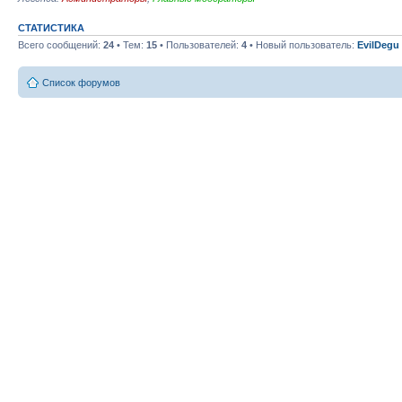
СТАТИСТИКА
Всего сообщений:
24
• Тем:
15
• Пользователей:
4
• Новый пользователь:
EvilDegu
Список форумов