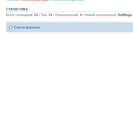
СТАТИСТИКА
Всего сообщений:
24
• Тем:
15
• Пользователей:
4
• Новый пользователь:
EvilDegu
Список форумов