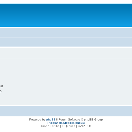
.
ии
з
Powered by
phpBB
® Forum Software © phpBB Group
Русская поддержка phpBB
Time : 0.016s | 9 Queries | GZIP : On