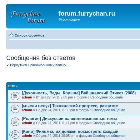
forum.furrychan.ru
Фурри форум
Список форумов
Сообщения без ответов
Вернуться к расширенному поиску
ТЕМЫ
[Духовность, Веды, Кришна] Вайшнавский Этикет (2008)
admin
» Вт дек 27, 2011 2:00 pm в форуме
Свободное общение
[мысли вслух] Технический прогресс, развитие
admin
» Сб дек 24, 2011 11:59 pm в форуме
Свободное общение
[Религия] Дискуссии на околожизненные темы
admin
» Сб дек 24, 2011 11:47 pm в форуме
Свободное общение
[Кино] Фильмы, их должен посмотреть каждый
admin
» Сб дек 24, 2011 10:05 pm в форуме
Свободное общение