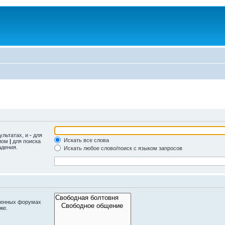
ультатах, и
-
для
Искать все слова
олом
|
для поиска
адения.
Искать любое слово/поиск с языком запросов
оженных форумах
же.