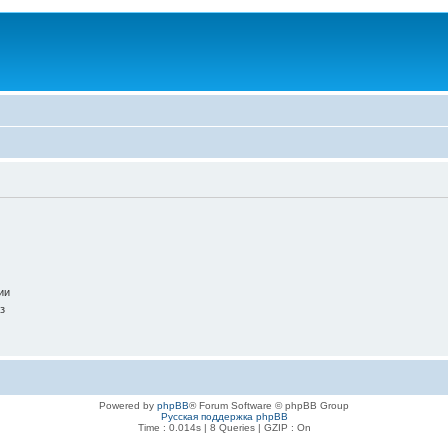
ии
з
Powered by
phpBB
® Forum Software © phpBB Group
Русская поддержка phpBB
Time : 0.014s | 8 Queries | GZIP : On