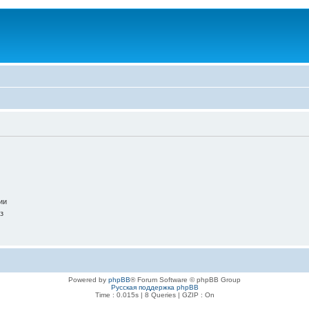
ии
з
Powered by
phpBB
® Forum Software © phpBB Group
Русская поддержка phpBB
Time : 0.015s | 8 Queries | GZIP : On