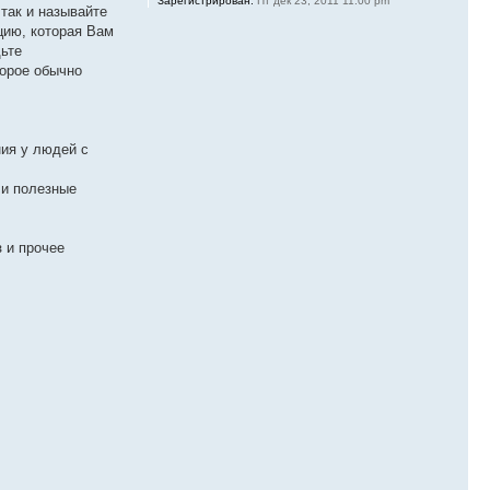
Зарегистрирован:
Пт дек 23, 2011 11:00 pm
так и называйте
цию, которая Вам
ьте
торое обычно
ния у людей с
 и полезные
 и прочее