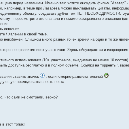
вящена перед названием. Именно так: хотите обсудить фильм "Аватар" - 
того, например, в теме про Лазарева можно выкладывать цитаты, информа
 определенному объекту, создавать дубли тем НЕТ НЕОБХОДИМОСТИ. Буд
льму - пересмотрите его сначала и помимо официального описание (ко
ение.
нь общения.
те \ явлении в своей теме.
 ибо неизбежен. Слишком много разных точек зрения на одно и то же явле
стороннее развитие всех участников. Здесь обсуждаются и извращения
ктивного использования (10+ участников, ежедневно не менее 10 постов)
ыть доступна бесплатно и в полном объеме. Ссылки на торренты \ варез
звании ставить значок
, если юморно-развлекательный
ледующую последовательность поста:
то, что сами не смотрели, верно?
в этот топик!