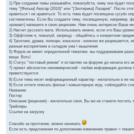
1) При создании темы указывайте, пожалуйста, чему она будет пос
тему "[Фильм] Аватар (2010)" или "[Эзотерика] Лазарев". После э
нравяться \ не нравяться. То есть тема будет посвящена сугубо
систематичны. Если Вы создаете тему, посвященную, например, фи
хромает) напишите и свою рецензию. Нам очень интересно Ваше мн
2) Насчет русского мата. Использовать можно, если это Ваш урове
3) Оффтопик я, пожалуй, запрещу - общайтесь о конкретном предме
4) Троллинг, драма, попкорн, кока-кола - конечно же разрешается,
разным восприятием и складом ума \ мышления
5) Форум не имеет определенной тематики. мы поддерживаем разно
вещи. Воть!
6) Статус "тестовый режим" я оставляю на форуме до начала его а
7) проект абсолютно некоммерческий - любая информация должна б
приветствуются
8) Если тема несет информационный характер - желательно в ее на
9) Если хотите описать фильм \ комьютерную игру, соблюдайте с
Название
Постер
Описание (рецензия) - желательно своя, Вы же не станете постить 
Трейлеры
Ссылки на загрузку
Спасибо за прочтение, можно начинать
Если есть предложения по дополнению-изменению правил = пишите 